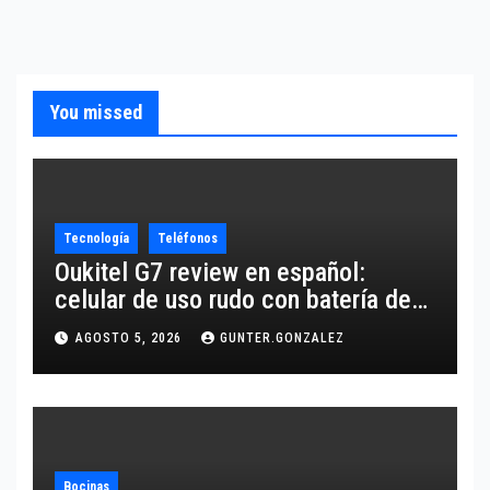
You missed
Tecnología
Teléfonos
Oukitel G7 review en español:
celular de uso rudo con batería de
10,600 mAh
AGOSTO 5, 2026
GUNTER.GONZALEZ
Bocinas