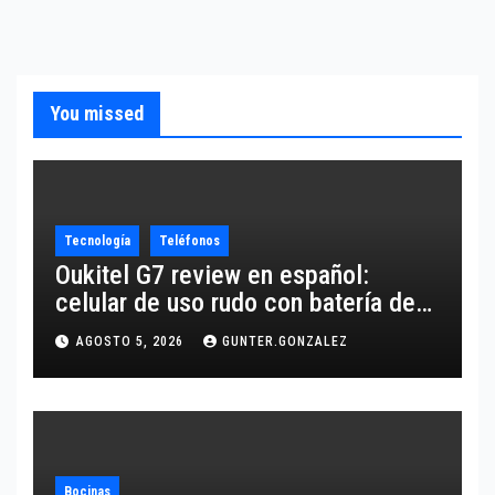
You missed
Tecnología
Teléfonos
Oukitel G7 review en español:
celular de uso rudo con batería de
10,600 mAh
AGOSTO 5, 2026
GUNTER.GONZALEZ
Bocinas