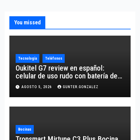
You missed
Tecnología
Teléfonos
Oukitel G7 review en español:
celular de uso rudo con batería de
10,600 mAh
AGOSTO 5, 2026
GUNTER.GONZALEZ
Bocinas
Tronsmart Mirtune C3 Plus Bocina