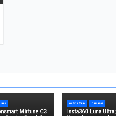
inas
Action Cam
Cámaras
onsmart Mirtune C3
Insta360 Luna Ultra;