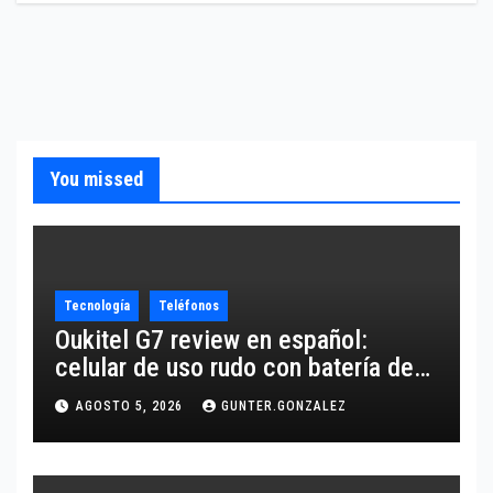
You missed
Tecnología
Teléfonos
Oukitel G7 review en español:
celular de uso rudo con batería de
10,600 mAh
AGOSTO 5, 2026
GUNTER.GONZALEZ