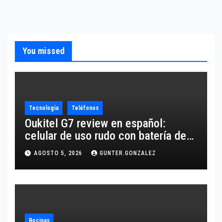
You missed
Tecnología
Teléfonos
Oukitel G7 review en español:
celular de uso rudo con batería de
10,600 mAh
AGOSTO 5, 2026
GUNTER.GONZALEZ
Bocinas