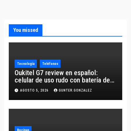
You missed
Tecnología
Teléfonos
Oukitel G7 review en español:
celular de uso rudo con batería de
10,600 mAh
AGOSTO 5, 2026
GUNTER.GONZALEZ
Bocinas