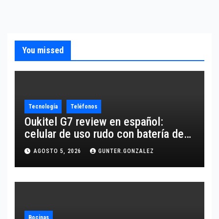
You missed
Tecnología
Teléfonos
Oukitel G7 review en español:
celular de uso rudo con batería de
10,600 mAh
AGOSTO 5, 2026
GUNTER.GONZALEZ
Bocinas