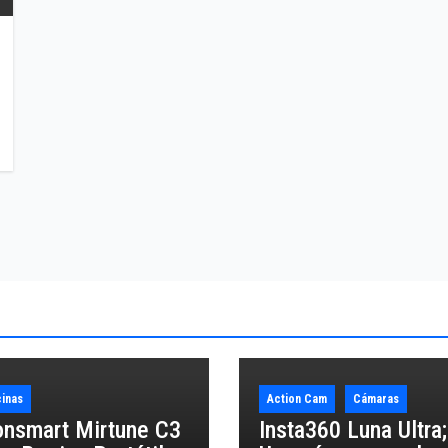
inas
Action Cam
Cámaras
onsmart Mirtune C3
Insta360 Luna Ultra;