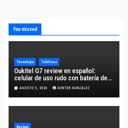
You missed
Tecnología
Teléfonos
Oukitel G7 review en español:
celular de uso rudo con batería de
10,600 mAh
AGOSTO 5, 2026
GUNTER.GONZALEZ
Bocinas