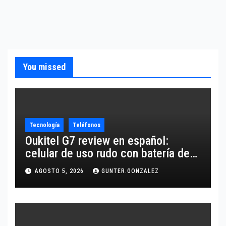
You missed
Tecnología
Teléfonos
Oukitel G7 review en español:
celular de uso rudo con batería de
10,600 mAh
AGOSTO 5, 2026
GUNTER.GONZALEZ