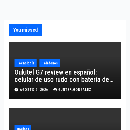
You missed
Tecnología
Teléfonos
Oukitel G7 review en español:
celular de uso rudo con batería de
10,600 mAh
AGOSTO 5, 2026
GUNTER.GONZALEZ
Bocinas