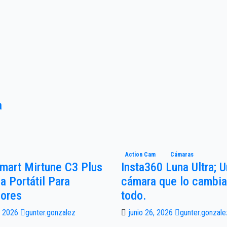
a
Action Cam
Cámaras
mart Mirtune C3 Plus
Insta360 Luna Ultra; 
a Portátil Para
cámara que lo cambia
iores
todo.
9, 2026
gunter.gonzalez
junio 26, 2026
gunter.gonzale