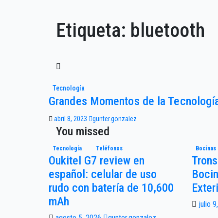
Etiqueta:
bluetooth
Tecnología
Grandes Momentos de la Tecnologí
abril 8, 2023
gunter.gonzalez
You missed
Tecnología
Teléfonos
Bocinas
Oukitel G7 review en
Trons
español: celular de uso
Bocin
rudo con batería de 10,600
Exter
mAh
julio 
agosto 5, 2026
gunter.gonzalez