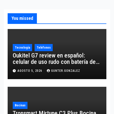
You missed
Tecnología
Teléfonos
Oukitel G7 review en español:
celular de uso rudo con batería de
10,600 mAh
AGOSTO 5, 2026
GUNTER.GONZALEZ
Bocinas
Tronsmart Mirtune C3 Plus Bocina