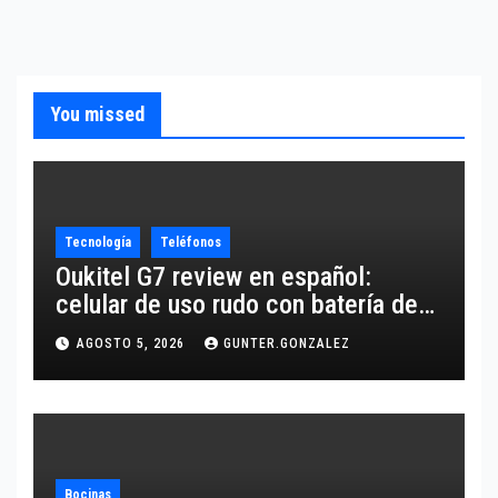
You missed
Tecnología
Teléfonos
Oukitel G7 review en español:
celular de uso rudo con batería de
10,600 mAh
AGOSTO 5, 2026
GUNTER.GONZALEZ
Bocinas