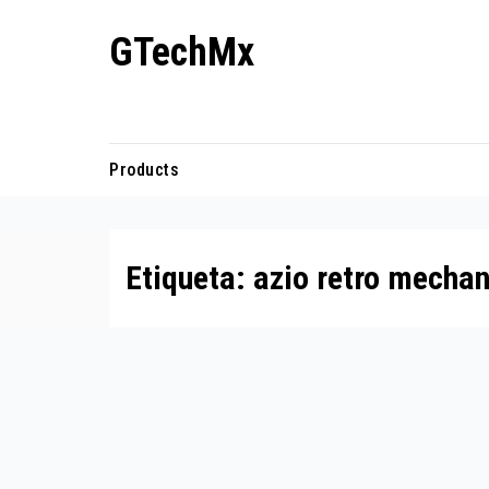
Ir
GTechMx
al
contenido
Actualidad en tecnología
Products
Etiqueta:
azio retro mechan