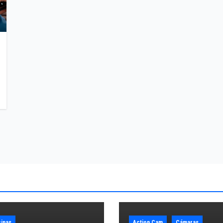
inas
Action Cam
Cámaras