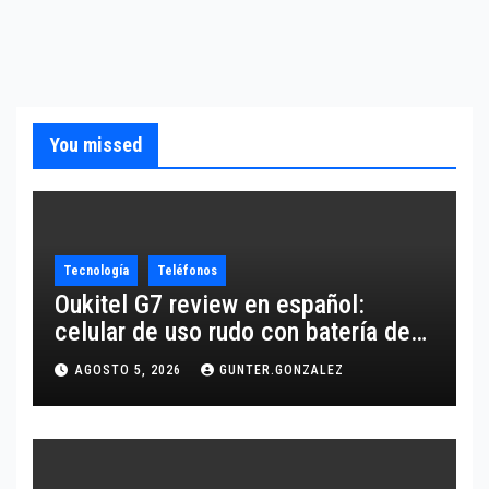
You missed
Tecnología
Teléfonos
Oukitel G7 review en español:
celular de uso rudo con batería de
10,600 mAh
AGOSTO 5, 2026
GUNTER.GONZALEZ