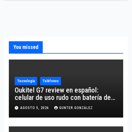
You missed
Tecnología
Teléfonos
Oukitel G7 review en español:
celular de uso rudo con batería de
10,600 mAh
AGOSTO 5, 2026
GUNTER.GONZALEZ