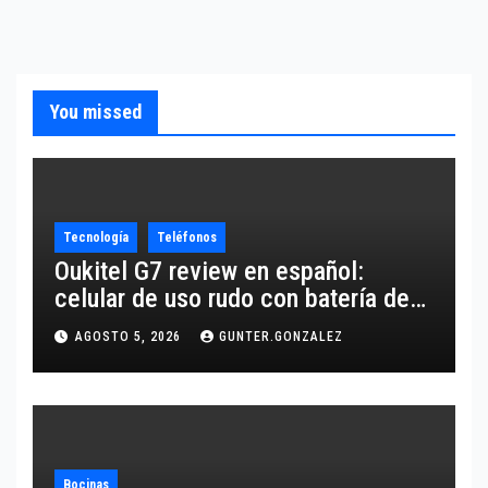
You missed
Tecnología
Teléfonos
Oukitel G7 review en español:
celular de uso rudo con batería de
10,600 mAh
AGOSTO 5, 2026
GUNTER.GONZALEZ
Bocinas