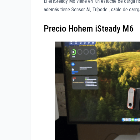
El el iSteady M6 viene en un estuche de carga ríd
además tiene Sensor AI, Trípode , cable de carr
Precio Hohem iSteady M6