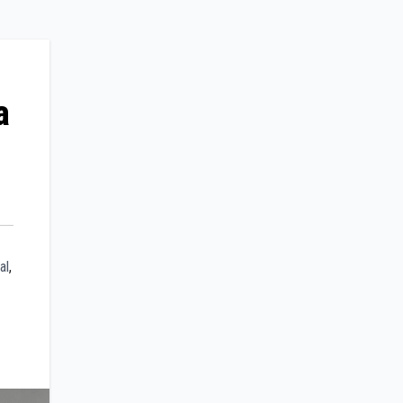
a
al
,