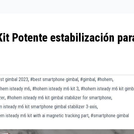
t Potente estabilización par
st gimbal 2023
,
#best smartphone gimbal
,
#gimbal
,
#hohem
,
hem isteady m6
,
#hohem isteady m6 kit 3
,
#hohem isteady m6 kit gimb
zer
,
#hohem isteady m6 kit gimbal stabilizer for smartphone
,
 isteady m6 kit smartphone gimbal stabilizer 3-axis
,
m isteady m6 kit with ai magnetic tracking part
,
#smartphone gimbal