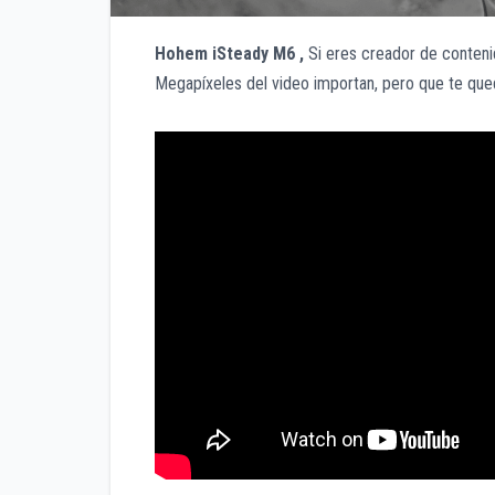
Hohem iSteady M6 ,
Si eres creador de contenid
Megapíxeles del video importan, pero que te qu