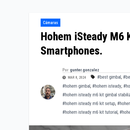
Cámaras
Hohem iSteady M6 Ki
Smartphones.
Por
gunter.gonzalez
#best gimbal
,
#be
MAR 8, 2024
#hohem gimbal
,
#hohem isteady
,
#ho
#hohem isteady m6 kit gimbal stabili
#hohem isteady m6 kit setup
,
#hohem
#hohem isteady m6 kit tutorial
,
#hohe