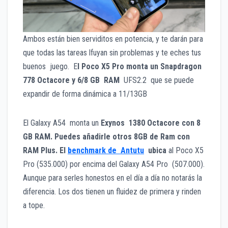
Ambos están bien serviditos en potencia, y te darán para
que todas las tareas lfuyan sin problemas y te eches tus
buenos juego. E
l Poco X5 Pro monta un Snapdragon
778 Octacore y 6/8 GB RAM
UFS2.2 que se puede
expandir de forma dinámica a 11/13GB
El Galaxy A54 monta un
Exynos 1380 Octacore con 8
GB RAM. Puedes añadirle otros 8GB de Ram con
RAM Plus. El
benchmark de Antutu
ubica
al Poco X5
Pro (535.000) por encima del Galaxy A54 Pro
(507.000).
Aunque para serles honestos en el día a día no notarás la
diferencia. Los dos tienen un fluidez de primera y rinden
a tope.