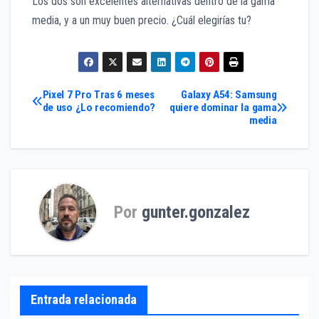
Los dos son excelentes alternativas dentro de la gama
media, y a un muy buen precio. ¿Cuál elegirías tu?
Navegación
Pixel 7 Pro Tras 6 meses
Galaxy A54: Samsung
de uso ¿Lo recomiendo?
quiere dominar la gama
media
de
entradas
Por
gunter.gonzalez
Entrada relacionada