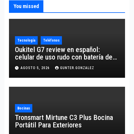
You missed
Tecnología
Teléfonos
Oukitel G7 review en español:
celular de uso rudo con batería de
10,600 mAh
AGOSTO 5, 2026
GUNTER.GONZALEZ
Bocinas
Tronsmart Mirtune C3 Plus Bocina
Portátil Para Exteriores