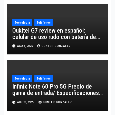
Tecnología
Teléfonos
Oukitel G7 review en español:
celular de uso rudo con batería de
10,600 mAh
AGO 5, 2026
GUNTER.GONZALEZ
Tecnología
Teléfonos
Infinix Note 60 Pro 5G Precio de
gama de entrada/ Especificaciones
de gama alta
ABR 21, 2026
GUNTER.GONZALEZ