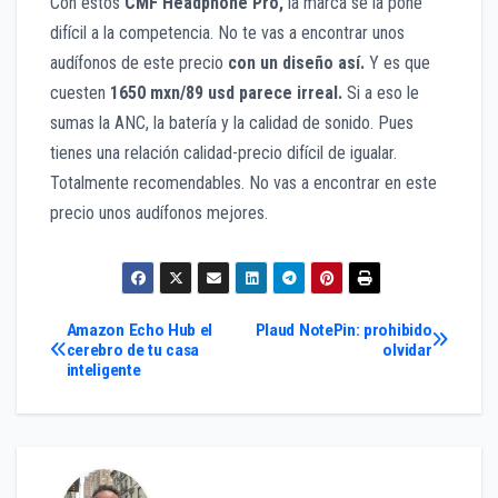
Con estos
CMF Headphone Pro,
la marca se la pone
difícil a la competencia. No te vas a encontrar unos
audífonos de este precio
con un diseño así.
Y es que
cuesten
1650 mxn/89 usd parece irreal.
Si a eso le
sumas la ANC, la batería y la calidad de sonido. Pues
tienes una relación calidad-precio difícil de igualar.
Totalmente recomendables. No vas a encontrar en este
precio unos audífonos mejores.
Navegación
Amazon Echo Hub el
Plaud NotePin: prohibido
cerebro de tu casa
olvidar
inteligente
de
entradas