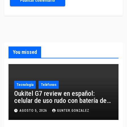
You missed
Tecnología
Teléfonos
Oukitel G7 review en español:
celular de uso rudo con batería de
10,600 mAh
AGOSTO 5, 2026
GUNTER.GONZALEZ