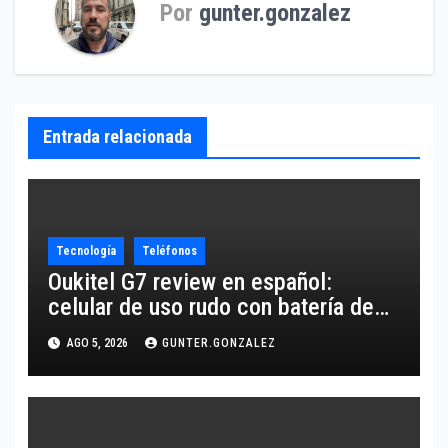
Por
gunter.gonzalez
Entrada relacionada
Tecnología
Teléfonos
Oukitel G7 review en español:
celular de uso rudo con batería de
10,600 mAh
AGO 5, 2026
GUNTER.GONZALEZ