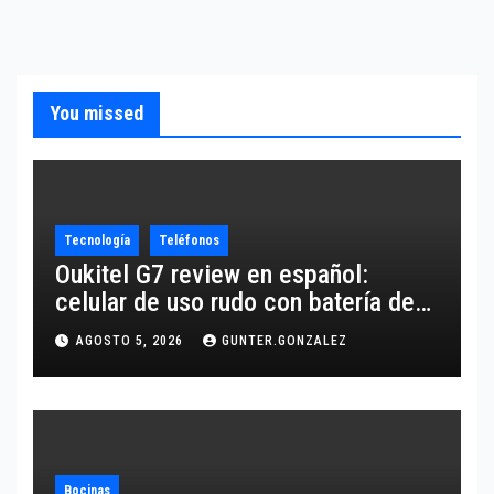
You missed
Tecnología
Teléfonos
Oukitel G7 review en español:
celular de uso rudo con batería de
10,600 mAh
AGOSTO 5, 2026
GUNTER.GONZALEZ
Bocinas