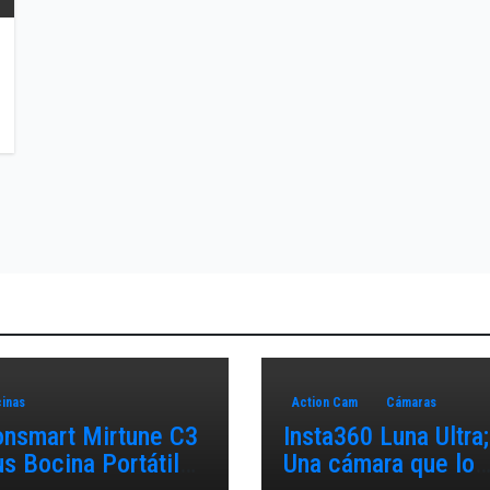
inas
Action Cam
Cámaras
onsmart Mirtune C3
Insta360 Luna Ultra;
us Bocina Portátil
Una cámara que lo