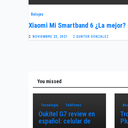
Relojes
Xiaomi Mi Smartband 6 ¿La mejor?
NOVIEMBRE 23, 2021
GUNTER.GONZALEZ
You missed
Tecnología
Teléfonos
Boc
Oukitel G7 review en
Tr
español: celular de
Pl