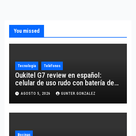
You missed
Tecnología
Teléfonos
Oukitel G7 review en español:
celular de uso rudo con batería de
10,600 mAh
AGOSTO 5, 2026
GUNTER.GONZALEZ
Bocinas