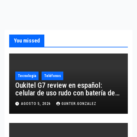
You missed
Tecnología
Teléfonos
Oukitel G7 review en español:
celular de uso rudo con batería de
10,600 mAh
AGOSTO 5, 2026
GUNTER.GONZALEZ