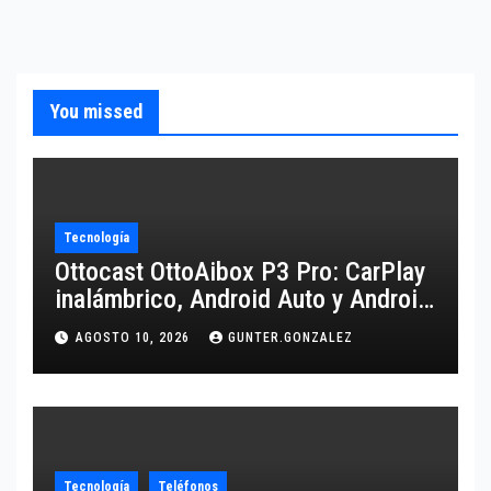
You missed
Tecnología
Ottocast OttoAibox P3 Pro: CarPlay
inalámbrico, Android Auto y Android
13 para tu coche
AGOSTO 10, 2026
GUNTER.GONZALEZ
Tecnología
Teléfonos