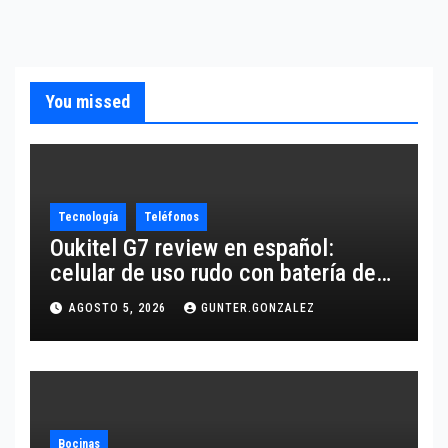
You missed
Tecnología
Teléfonos
Oukitel G7 review en español:
celular de uso rudo con batería de
10,600 mAh
AGOSTO 5, 2026
GUNTER.GONZALEZ
Bocinas