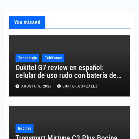
You missed
Tecnología
Teléfonos
Oukitel G7 review en español:
celular de uso rudo con batería de
10,600 mAh
AGOSTO 5, 2026
GUNTER.GONZALEZ
Bocinas
Tronsmart Mirtune C3 Plus Bocina