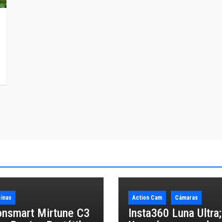
inas
Action Cam
Cámaras
onsmart Mirtune C3
Insta360 Luna Ultra;