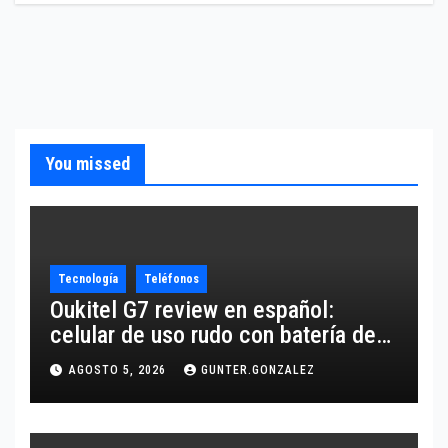
You missed
Tecnología
Teléfonos
Oukitel G7 review en español:
celular de uso rudo con batería de
10,600 mAh
AGOSTO 5, 2026
GUNTER.GONZALEZ