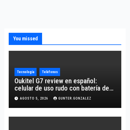
You missed
Tecnología
Teléfonos
Oukitel G7 review en español:
celular de uso rudo con batería de
10,600 mAh
AGOSTO 5, 2026
GUNTER.GONZALEZ