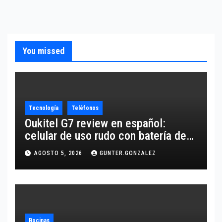
You missed
Tecnología
Teléfonos
Oukitel G7 review en español:
celular de uso rudo con batería de
10,600 mAh
AGOSTO 5, 2026
GUNTER.GONZALEZ
Bocinas