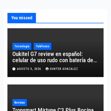
You missed
Tecnología
Teléfonos
Oukitel G7 review en español:
celular de uso rudo con batería de
10,600 mAh
AGOSTO 5, 2026
GUNTER.GONZALEZ
Bocinas
Tronsmart Mirtune C3 Plus Bocina