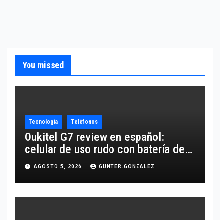
You missed
Tecnología
Teléfonos
Oukitel G7 review en español:
celular de uso rudo con batería de
10,600 mAh
AGOSTO 5, 2026
GUNTER.GONZALEZ