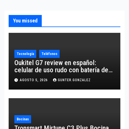
You missed
Tecnología
Teléfonos
Oukitel G7 review en español:
celular de uso rudo con batería de
10,600 mAh
AGOSTO 5, 2026
GUNTER.GONZALEZ
Bocinas
Tronsmart Mirtune C3 Plus Bocina