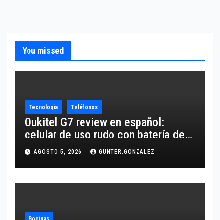
You missed
Tecnología
Teléfonos
Oukitel G7 review en español:
celular de uso rudo con batería de
10,600 mAh
AGOSTO 5, 2026
GUNTER.GONZALEZ
Bocinas