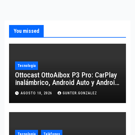
You missed
Tecnología
Ottocast OttoAibox P3 Pro: CarPlay
inalámbrico, Android Auto y Android
13 para tu coche
AGOSTO 10, 2026
GUNTER.GONZALEZ
Tecnología
Teléfonos