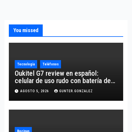
You missed
Tecnología
Teléfonos
Oukitel G7 review en español:
celular de uso rudo con batería de
10,600 mAh
AGOSTO 5, 2026
GUNTER.GONZALEZ
Bocinas