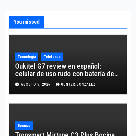
You missed
Tecnología
Teléfonos
Oukitel G7 review en español:
celular de uso rudo con batería de
10,600 mAh
AGOSTO 5, 2026
GUNTER.GONZALEZ
Bocinas
Tronsmart Mirtune C3 Plus Bocina