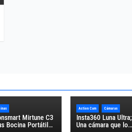
inas
Action Cam
Cámaras
onsmart Mirtune C3
Insta360 Luna Ultra;
us Bocina Portátil
Una cámara que lo