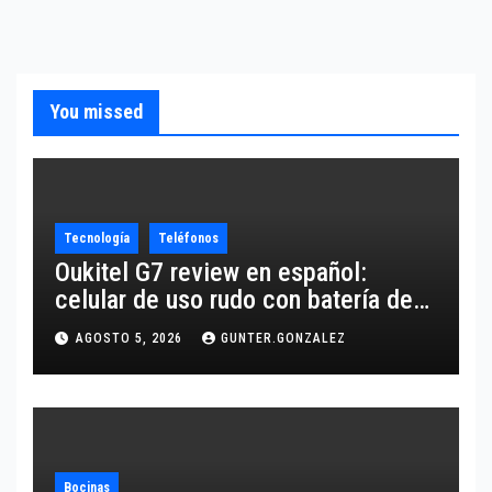
You missed
Tecnología
Teléfonos
Oukitel G7 review en español:
celular de uso rudo con batería de
10,600 mAh
AGOSTO 5, 2026
GUNTER.GONZALEZ
Bocinas