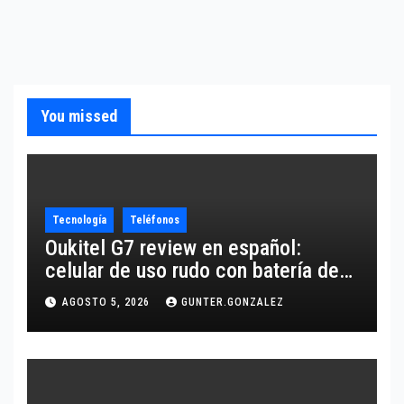
You missed
Tecnología
Teléfonos
Oukitel G7 review en español:
celular de uso rudo con batería de
10,600 mAh
AGOSTO 5, 2026
GUNTER.GONZALEZ