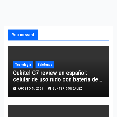
You missed
Tecnología
Teléfonos
Oukitel G7 review en español:
celular de uso rudo con batería de
10,600 mAh
AGOSTO 5, 2026
GUNTER.GONZALEZ