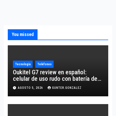
You missed
Tecnología
Teléfonos
Oukitel G7 review en español:
celular de uso rudo con batería de
10,600 mAh
AGOSTO 5, 2026
GUNTER.GONZALEZ