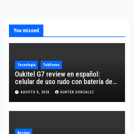
You missed
Tecnología
Teléfonos
Oukitel G7 review en español:
celular de uso rudo con batería de
10,600 mAh
AGOSTO 5, 2026
GUNTER.GONZALEZ
Bocinas