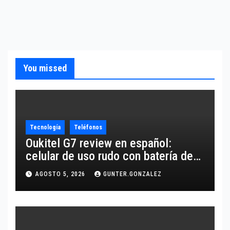
You missed
Tecnología
Teléfonos
Oukitel G7 review en español:
celular de uso rudo con batería de
10,600 mAh
AGOSTO 5, 2026
GUNTER.GONZALEZ