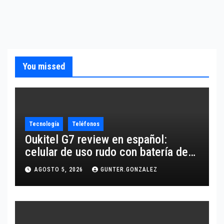
You missed
Tecnología
Teléfonos
Oukitel G7 review en español:
celular de uso rudo con batería de
10,600 mAh
AGOSTO 5, 2026
GUNTER.GONZALEZ