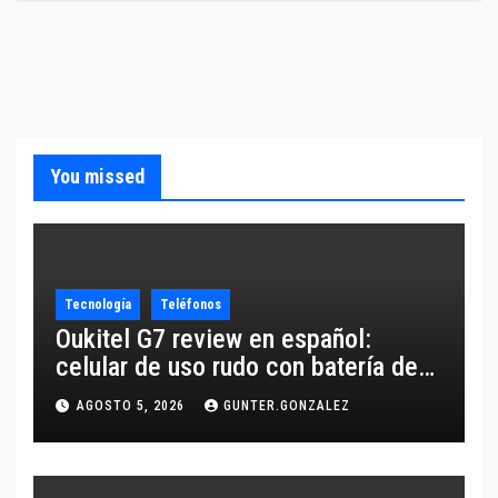
You missed
Tecnología
Teléfonos
Oukitel G7 review en español:
celular de uso rudo con batería de
10,600 mAh
AGOSTO 5, 2026
GUNTER.GONZALEZ