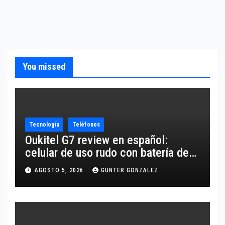
You missed
Tecnología
Teléfonos
Oukitel G7 review en español:
celular de uso rudo con batería de
10,600 mAh
AGOSTO 5, 2026
GUNTER.GONZALEZ